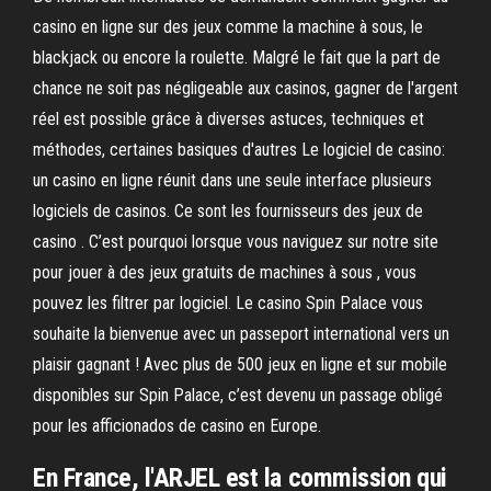
casino en ligne sur des jeux comme la machine à sous, le
blackjack ou encore la roulette. Malgré le fait que la part de
chance ne soit pas négligeable aux casinos, gagner de l'argent
réel est possible grâce à diverses astuces, techniques et
méthodes, certaines basiques d'autres Le logiciel de casino:
un casino en ligne réunit dans une seule interface plusieurs
logiciels de casinos. Ce sont les fournisseurs des jeux de
casino . C’est pourquoi lorsque vous naviguez sur notre site
pour jouer à des jeux gratuits de machines à sous , vous
pouvez les filtrer par logiciel. Le casino Spin Palace vous
souhaite la bienvenue avec un passeport international vers un
plaisir gagnant ! Avec plus de 500 jeux en ligne et sur mobile
disponibles sur Spin Palace, c’est devenu un passage obligé
pour les afficionados de casino en Europe.
En France, l'ARJEL est la commission qui