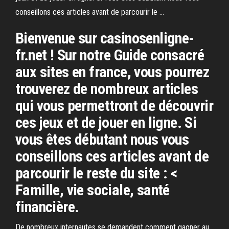
conseillons ces articles avant de parcourir le …
Bienvenue sur casinosenligne-
fr.net ! Sur notre Guide consacré
aux sites en france, vous pourrez
trouverez de nombreux articles
qui vous permettront de découvrir
ces jeux et de jouer en ligne. Si
vous êtes débutant nous vous
conseillons ces articles avant de
parcourir le reste du site : <
Famille, vie sociale, santé
financière.
De nombreux internautes se demandent comment gagner au