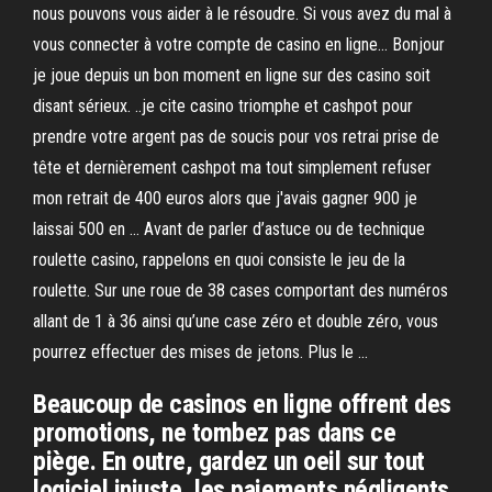
nous pouvons vous aider à le résoudre. Si vous avez du mal à
vous connecter à votre compte de casino en ligne… Bonjour
je joue depuis un bon moment en ligne sur des casino soit
disant sérieux. ..je cite casino triomphe et cashpot pour
prendre votre argent pas de soucis pour vos retrai prise de
tête et dernièrement cashpot ma tout simplement refuser
mon retrait de 400 euros alors que j'avais gagner 900 je
laissai 500 en … Avant de parler d’astuce ou de technique
roulette casino, rappelons en quoi consiste le jeu de la
roulette. Sur une roue de 38 cases comportant des numéros
allant de 1 à 36 ainsi qu’une case zéro et double zéro, vous
pourrez effectuer des mises de jetons. Plus le …
Beaucoup de casinos en ligne offrent des
promotions, ne tombez pas dans ce
piège. En outre, gardez un oeil sur tout
logiciel injuste, les paiements négligents