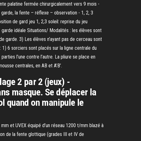
nte palatine fermée chirurgicalement vers 9 mois -
garde, la fente – réflexe – observation - 1, 2, 3
sition de gard jeu 1, 2,3 soleil: reprise du jeu
e garde idéale Situations/ Modalités : les élèves sont
 de garde. 3) Les élèves n’ayant pas de cerceau sont
 : 1) 6 sorciers sont placés sur la ligne centrale du
arties l’une contre l’autre. La pliure se place en
 mousse centrales, en AB et A’B’.
age 2 par 2 (jeux) -
ans masque. Se déplacer la
sol quand on manipule le
127 mm et UVEX équipé d’un réseau 1200 t/mm blazé à
n de la fente glottique (grades III et IV de