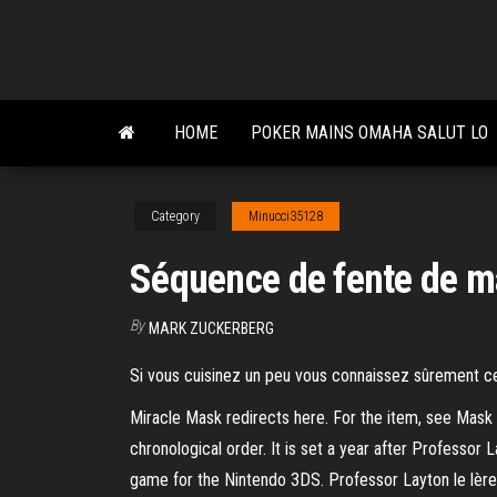
Skip
to
the
content
HOME
POKER MAINS OMAHA SALUT LO
Category
Minucci35128
Séquence de fente de m
By
MARK ZUCKERBERG
Si vous cuisinez un peu vous connaissez sûrement c
Miracle Mask redirects here. For the item, see Mask
chronological order. It is set a year after Professor
game for the Nintendo 3DS. Professor Layton le lère