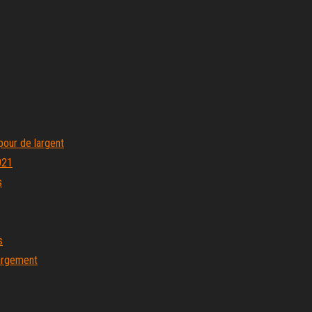
pour de largent
021
s
s
hargement