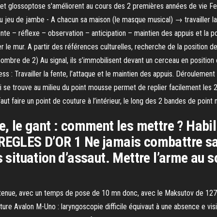
i et glossoptose s'améliorent au cours des 2 premières années de vie Fe
du jeu de jambe - A chacun sa maison (le masque musical) → travailler la 
 fente – réflexe – observation – anticipation – maintien des appuis et la po
er le mur. A partir des références culturelles, recherche de la position d
mbre de 2) Au signal, ils s’immobilisent devant un cerceau en position
ess : Travailler la fente, l’attaque et le maintien des appuis. Déroulement
i se trouve au milieu du point mousse permet de replier facilement les 2 p
ut faire un point de couture à l’intérieur, le long des 2 bandes de point
e, le gant : comment les mettre ? Habill
 REGLES D’OR 1 Ne jamais combattre s
s situation d’assaut. Mettre l’arme au 
e obtenue, avec un temps de pose de 10 mn donc, avec le Maksutov de 
re Avalon M-Uno : laryngoscopie difficile équivaut à une absence e visio