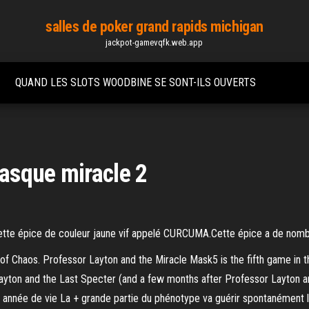
salles de poker grand rapids michigan
jackpot-gamevqfk.web.app
QUAND LES SLOTS WOODBINE SE SONT-ILS OUVERTS
asque miracle 2
ette épice de couleur jaune vif appelé CURCUMA.Cette épice a de nombr
 of Chaos. Professor Layton and the Miracle Mask5 is the fifth game in 
 Layton and the Last Specter (and a few months after Professor Layton and
 année de vie La + grande partie du phénotype va guérir spontanément l