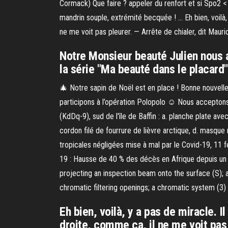
Cormack) Que faire ? appeler du renfort et si Spo2 < 
mandrin souple, extrémité becquée ! … Eh bien, voilà
ne me voit pas pleurer. — Arrête de chialer, dit Maur
Notre Monsieur beauté Julien nous a
la série "Ma beauté dans le placard"
🎄 Notre sapin de Noël est en place ! Bonne nouvelle
participons à l’opération Polopolo ☺️ Nous acceptons
(KdDq-9), sud de l'île de Baffin : a. planche plate av
cordon filé de fourrure de lièvre arctique, d. masque
tropicales négligées mise à mal par le Covid-19, 11 f
19 : Hausse de 40 % des décès en Afrique depuis un m
projecting an inspection beam onto the surface (S); a
chromatic filtering openings; a chromatic system (3)
Eh bien, voilà, y a pas de miracle.
droite, comme ça, il ne me voit pas