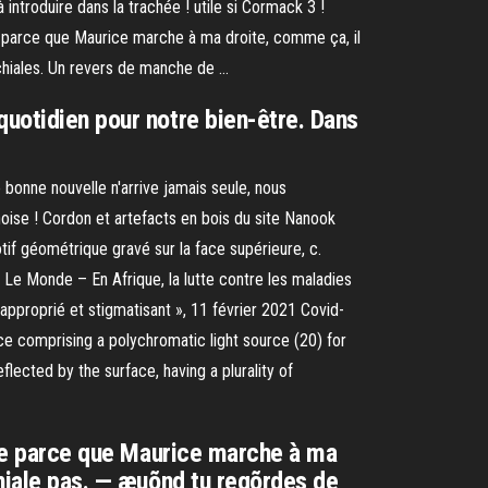
introduire dans la trachée ! utile si Cormack 3 !
he parce que Maurice marche à ma droite, comme ça, il
 chiales. Un revers de manche de …
quotidien pour notre bien-être. Dans
bonne nouvelle n'arrive jamais seule, nous
oise ! Cordon et artefacts en bois du site Nanook
otif géométrique gravé sur la face supérieure, c.
 Le Monde – En Afrique, la lutte contre les maladies
napproprié et stigmatisant », 11 février 2021 Covid-
ce comprising a polychromatic light source (20) for
lected by the surface, having a plurality of
uche parce que Maurice marche à ma
chiale pas. — æuõnd tu regõrdes de