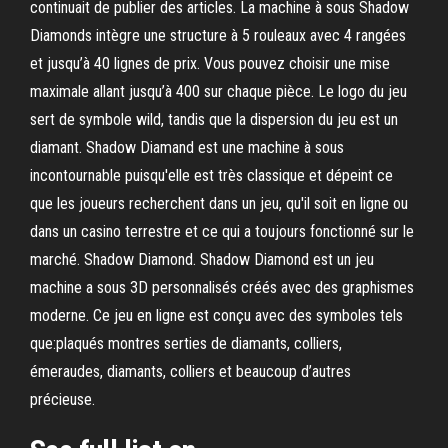
continuait de publier des articles. La machine à sous Shadow
Diamonds intègre une structure à 5 rouleaux avec 4 rangées
et jusqu’à 40 lignes de prix. Vous pouvez choisir une mise
maximale allant jusqu’à 400 sur chaque pièce. Le logo du jeu
sert de symbole wild, tandis que la dispersion du jeu est un
diamant. Shadow Diamand est une machine à sous
incontournable puisqu'elle est très classique et dépeint ce
que les joueurs recherchent dans un jeu, qu'il soit en ligne ou
dans un casino terrestre et ce qui a toujours fonctionné sur le
marché. Shadow Diamond. Shadow Diamond est un jeu
machine a sous 3D personnalisés créés avec des graphismes
moderne. Ce jeu en ligne est conçu avec des symboles tels
que:plaqués montres serties de diamants, colliers,
émeraudes, diamants, colliers et beaucoup d’autres
précieuse.