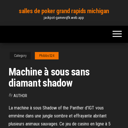
Skip
salles de poker grand rapids michigan
to
jackpot-gamevqfk.web.app
the
content
Category
Phibbs524
Machine à sous sans
diamant shadow
By
AUTHOR
La machine à sous Shadow of the Panther d'IGT vous
emmène dans une jungle sombre et effrayante abritant
plusieurs animaux sauvages. Ce jeu de casino en ligne à 5