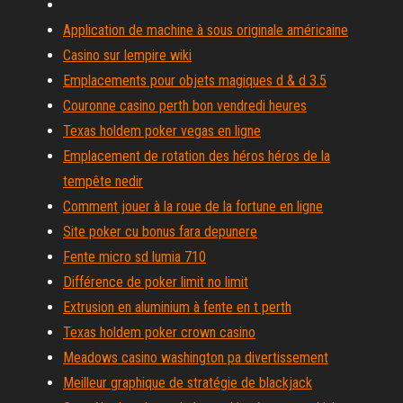
Application de machine à sous originale américaine
Casino sur lempire wiki
Emplacements pour objets magiques d & d 3.5
Couronne casino perth bon vendredi heures
Texas holdem poker vegas en ligne
Emplacement de rotation des héros héros de la
tempête nedir
Comment jouer à la roue de la fortune en ligne
Site poker cu bonus fara depunere
Fente micro sd lumia 710
Différence de poker limit no limit
Extrusion en aluminium à fente en t perth
Texas holdem poker crown casino
Meadows casino washington pa divertissement
Meilleur graphique de stratégie de blackjack