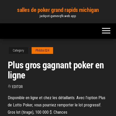
Skip
salles de poker grand rapids michigan
to
jackpot-gamevqfk.web.app
the
content
Category
Phibbs524
Plus gros gagnant poker en
ligne
By
EDITOR
Disponible en ligne et chez les détaillants. Avec l'option Plus
de Lotto Poker, vous pourriez remporter le lot progressif.
Gros lot (tirage), 100 000 $. Chances