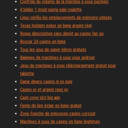
Contrôle du volume de la machine à sous pachislo
4 bilder 1 moût puma eule roulette
Linux vérifie les emplacements de mémoire utilisés
Texas holdem poker en ligne argent réel
Bonus dinscription sans dépôt au casino fair go
Boxcar 24 casino en ligne
Tous les jeux de super-héros gratuits
Baleines de machines à sous pour android
Jeux de machines à sous téléchargement gratuit pour
tablette
Ganar dinero casino ni no kuni
Casino or et argent reno nv
Cash cove slot big win
Fente de lien éclair en ligne gratuit
Zone franche de princesse casino corozal
Machines à sous de casino en ligne légitimes