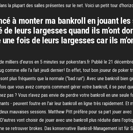
s la plupart des salles présentes sur le net. Voici un petit tour d'horizo
cé à monter ma bankroll en jouant les 
ié de leurs largesses quand ils m’ont do
une fois de leurs largesses car ils m’on
milliers d’euros en 5 minutes sur pokerstars.fr Publié le 21 décembre 
 comme elle l’a fait jeudi dernier! En effet, tout bon joueur de poker tr
ont plus fréquents que la normale (“bad run”). Avec une bankroll bien gé
fois que vous avez compris comment gérer votre bankroll, il se peut qu
gnez pas ? Vous n'avez pas envie de perdre votre bankroll en une seule fo
s - peuvent foutre en l'air leur bankroll en ligne très rapidement. Et 
deux mauvaises sessions. Matthew Pitt préfère pour sa part jouer avec u
autres vont choisir de jouer avec une bankroll plus réduite dans l'optiq
 se retrouver brokes. Das konservative Bankroll-Management ist für S