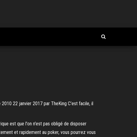
2010 22 janvier 2017 par TheKing C’est facile, il
que est que l'on n'est pas obligé de disposer
itement et rapidement au poker, vous pourrez vous