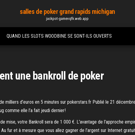
salles de poker grand rapids michigan
jackpot-gamevqfk.web.app
QUAND LES SLOTS WOODBINE SE SONT-ILS OUVERTS
nt une bankroll de poker
milliers d’euros en 5 minutes sur pokerstars.fr Publié le 21 décembre 
g comme elle l’a fait jeudi dernier!
 mise, votre Bankroll sera de 1 000 €. L'avantage de l'approche empiri
u fur et à mesure que vous allez gagner de l’argent sur Internet gratu