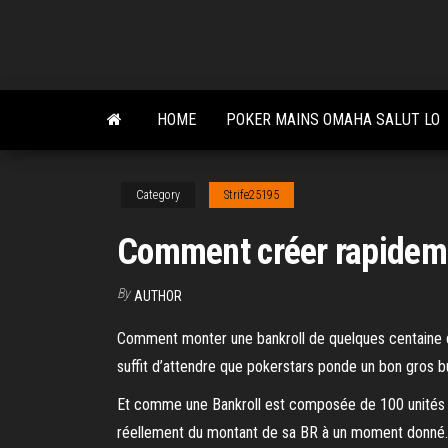
Skip
to
the
content
HOME
POKER MAINS OMAHA SALUT LO
Category
Strife25195
Comment créer rapideme
By
AUTHOR
Comment monter une bankroll de quelques centaine de 
suffit d’attendre que pokerstars ponde un bon gros bu
Et comme une Bankroll est composée de 100 unités de
réellement du montant de sa BR à un moment donné. A