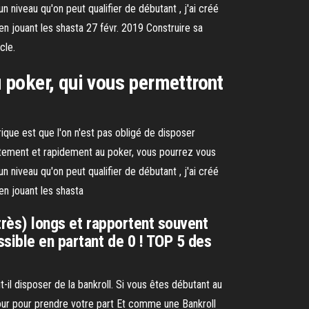
 un niveau qu'on peut qualifier de débutant , j'ai créé
n jouant les shasta 27 févr. 2019 Construire sa
cle.
u poker, qui vous permettront
que est que l'on n'est pas obligé de disposer
itement et rapidement au poker, vous pourrez vous
 un niveau qu'on peut qualifier de débutant , j'ai créé
n jouant les shasta
(très) longs et rapportent souvent
sible en partant de 0 ! TOP 5 des
il disposer de la bankroll. Si vous êtes débutant au
 jour pour prendre votre part Et comme une Bankroll