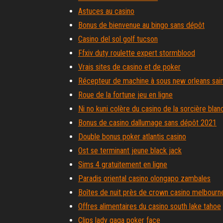
Astuces au casino
Bonus de bienvenue au bingo sans dépôt
Casino del sol golf tucson
Ffxiv duty roulette expert stormblood
Vrais sites de casino et de poker
Récepteur de machine à sous new orleans sai
Roue de la fortune jeu en ligne
Ni no kuni colère du casino de la sorcière blan
Bonus de casino dallumage sans dépôt 2021
Double bonus poker atlantis casino
Ost se terminant jeune black jack
Sims 4 gratuitement en ligne
Paradis oriental casino olongapo zambales
Boîtes de nuit près de crown casino melbourn
Offres alimentaires du casino south lake tahoe
Clips lady gaga poker face