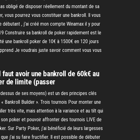
pas obligé de disposer réellement du montant de sa
, vous pourrez vous constituer une bankroll. Il vous
er de débutant , j'ai créé mon compte Winamax il y pour
19 Construire sa bankroll de poker rapidement est le
nté une bankroll poker de 10€ à 1500€ en 120 jours
um apprend Je voudrais juste savoir comment vous vous
 faut avoir une bankroll de 60k€ au
er de limite (passer
au dessus de ses moyens) est un des principes clés
 Bankroll Builder ». Trois tournois Pour monter une
r très vite, mais attention à la variance et au tilt qui
son poker et pouvoir affronter des tournois LIVE de
r. Sur Party Poker, j’ai bénéficié de leurs largesses
e j’ai su faire fructifier. Il est possible de débuter