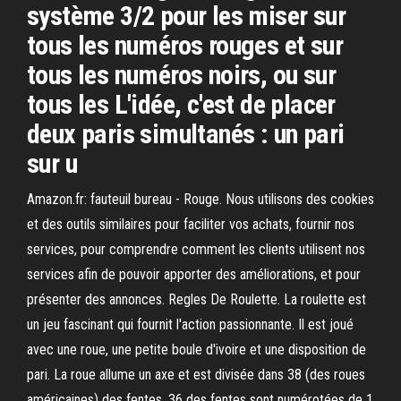
système 3/2 pour les miser sur
tous les numéros rouges et sur
tous les numéros noirs, ou sur
tous les L'idée, c'est de placer
deux paris simultanés : un pari
sur u
Amazon.fr: fauteuil bureau - Rouge. Nous utilisons des cookies
et des outils similaires pour faciliter vos achats, fournir nos
services, pour comprendre comment les clients utilisent nos
services afin de pouvoir apporter des améliorations, et pour
présenter des annonces. Regles De Roulette. La roulette est
un jeu fascinant qui fournit l'action passionnante. Il est joué
avec une roue, une petite boule d'ivoire et une disposition de
pari. La roue allume un axe et est divisée dans 38 (des roues
américaines) des fentes. 36 des fentes sont numérotées de 1