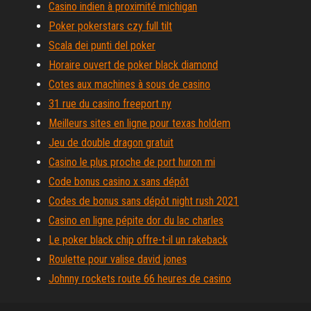
Casino indien à proximité michigan
Poker pokerstars czy full tilt
Scala dei punti del poker
Horaire ouvert de poker black diamond
Cotes aux machines à sous de casino
31 rue du casino freeport ny
Meilleurs sites en ligne pour texas holdem
Jeu de double dragon gratuit
Casino le plus proche de port huron mi
Code bonus casino x sans dépôt
Codes de bonus sans dépôt night rush 2021
Casino en ligne pépite dor du lac charles
Le poker black chip offre-t-il un rakeback
Roulette pour valise david jones
Johnny rockets route 66 heures de casino