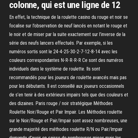
colonne, qui est une ligne de 12
En effet, la technique de la roulette casino du rouge et noir se
focalise sur l’observation de neuf lancés en notant le rouge et
le noir et de miser par la suite exactement sur l’inverse de la
série des neufs lancers effectués. Par exemple, si les
numéros sortis sont le 24-4-25-30-2-7-12-8-14 avec les
couleurs correspondantes N-R-R-R-R Ce sont des numéros
individuels dans le système de roulette. Ils sont
recommandés pour les joueurs de roulette avancés mais pas
pour les débutants. Il est conseillé aux joueurs occasionnels
de s’en tenir à des extérieurs impairs tels que des couleurs et
des dizaines. Paris rouge / noir stratégique Méthodes
Roulette Noir/Rouge et Pair Impair. Les Méthodes roulette
sur le Noir/Rouge et Pair/Impair sont assez nombreuses, une
grande majorité des méthodes roulette R/N ou Pair/Impair
demande d'avoir en caisse de nombreuses mises mais les