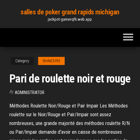
Skip
salles de poker grand rapids michigan
to
jackpot-gamevqfk.web.app
the
content
Category
Strife25195
Pari de roulette noir et rouge
By
ADMINISTRATOR
Méthodes Roulette Noir/Rouge et Pair Impair Les Méthodes
roulette sur le Noir/Rouge et Pair/Impair sont assez
nombreuses, une grande majorité des méthodes roulette R/N
ou Pair/Impair demande d'avoir en caisse de nombreuses